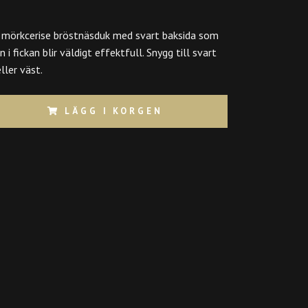
mörkcerise bröstnäsduk med svart baksida som
 i fickan blir väldigt effektfull. Snygg till svart
eller väst.
LÄGG I KORGEN