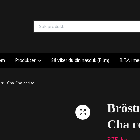
em
Produkter
Så viker du din näsduk (Film)
B.T.A i me
r - Cha Cha cerise
Bröst
Cha c
375 kr