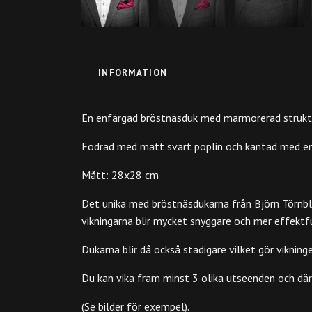
INFORMATION
En enfärgad bröstnäsduk med marmorerad struktur
Fodrad med matt svart poplin och kantad med en
Mått: 28x28 cm
Det unika med bröstnäsdukarna från Björn Törnblo
vikningarna blir mycket snyggare och mer effektfu
Dukarna blir då också stadigare vilket gör vikning
Du kan vika fram minst 3 olika utseenden och dä
(Se bilder för exempel).