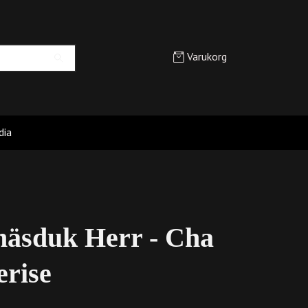
Varukorg
dia
näsduk Herr - Cha
erise