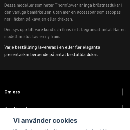
Dessa modeller som heter Thornflower är inga bröstnäsdukar i
den vanliga bemärkelsen, utan mer en accessoar som stoppas
ner i fickan på kavajen eller dräkten.
Den sys upp till vare kund och finns i ett begränsat antal. När en
modell är slut tas en ny fram.
Varje beställning levereras i en eller fler eleganta
presentaskar beroende på antal beställda dukar.
Om oss
Kundtjänst
Vi använder cookies
Läs mer